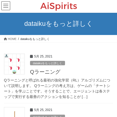
コ
ナ
ン
ビ
テ
ゲ
ン
ー
dataikuをもっと詳しく
ツ
シ
へ
ョ
ス
ン
HOME
dataikuをもっと詳しく
キ
に
ッ
移
プ
動
5月 25, 2021
dataikuをもっと詳しく
Qラーニング
Qラーニングと呼ばれる最初の強化学習（RL）アルゴリズムにつ
いて説明します。 Qラーニングの考え方は、ゲームの「チートシ
ート」を学ぶことです。そうすることで、エージェントは各ステ
ップで実行する最善のアクションを知ることが […]
5月 25, 2021
dataikuをもっと詳しく