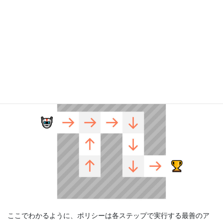
決定論的ポリシー
：特定の状態のポリシーは常に同じアクシ
ョンを返します。
$$a=\pi(s)$$
確率的ポリシー
：アクション全体の確率分布を出力します。
$$\pi(a \mid s)=P\left[A_{t}=a \mid S_{t}=s\right]$$
その状態でその行動を取る確率
ここでわかるように、ポリシーは各ステップで実行する最善のア