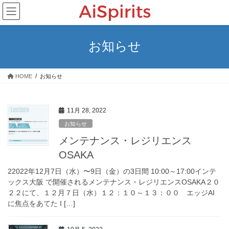
コ
ナ
ン
ビ
テ
ゲ
ン
ー
お知らせ
ツ
シ
へ
ョ
ス
ン
HOME
お知らせ
キ
に
ッ
移
プ
動
11月 28, 2022
お知らせ
メンテナンス・レジリエンス
OSAKA
22022年12月7日（水）〜9日（金）の3日間 10:00～17:00インテ
ックス大阪 で開催されるメンテナンス・レジリエンスOSAKA２０
２２にて、１２月７日（水）１２：１０～１３：００ エッジAI
に焦点をあてた I […]