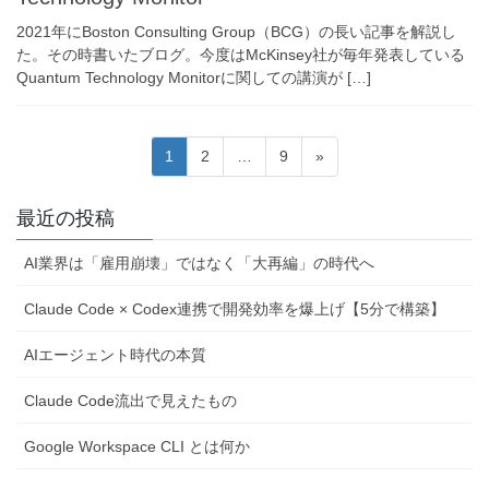
2021年にBoston Consulting Group（BCG）の長い記事を解説し
た。その時書いたブログ。今度はMcKinsey社が毎年発表している
Quantum Technology Monitorに関しての講演が […]
投
固
固
固
1
2
…
9
»
稿
定
定
定
ペ
ペ
ペ
の
最近の投稿
ー
ー
ー
ペ
ジ
ジ
ジ
AI業界は「雇用崩壊」ではなく「大再編」の時代へ
ー
ジ
Claude Code × Codex連携で開発効率を爆上げ【5分で構築】
送
AIエージェント時代の本質
り
Claude Code流出で見えたもの
Google Workspace CLI とは何か