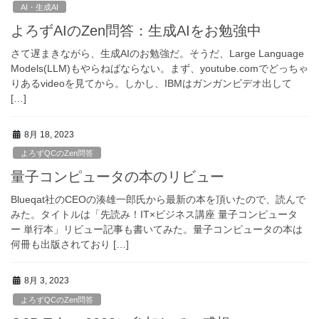
AI・生成AI
よろずAIのZen問答：生成AIをお勉強中
さて遅まきながら、生成AIのお勉強だ。そうだ、Large Language
Models(LLM)もやらねばならない。まず、youtube.comでどっちゃ
りあるvideoを見てから。しかし、IBMはガンガンビデオ出して
[…]
8月 18, 2023
よろずQCのZen問答
量子コンピュータの本のリビュー
Blueqat社のCEOの湊雄一郎氏から最新の本を頂いたので、読んで
みた。タイトルは「先読み！IT×ビジネス講座 量子コンピュータ
ー 単行本」リビュー記事も書いてみた。量子コンピュータの本は
何冊も出版されており […]
8月 3, 2023
よろずQCのZen問答