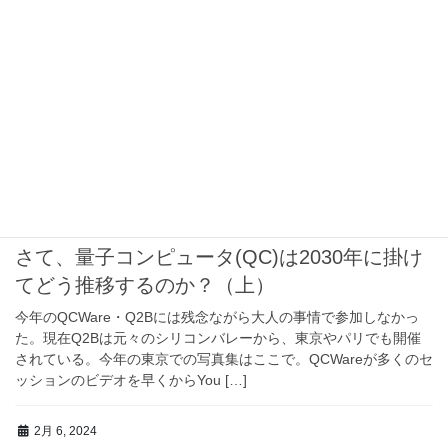
（中）さて、量子コンピュータ(QC)は2030年
に掛けてどう推移するのか？（中）
Finke氏の講演の続き。。。。と言うか、氏の講演内容を踏まえつ
つ、筆者が突っ込みを入れたり入れなかったり、段々独演会にな
ってきた。このブログは同じタイトルの（上）の続き。まず
（上）を読んでね。「さて、量子コンピュータ( […]
10月 4, 2024
よろずQCのZen問答
さて、量子コンピュータ(QC)は2030年に掛け
てどう推移するのか？（上）
今年のQCWare・Q2Bには残念ながら大人の事情で参加しなかっ
た。現在Q2Bは元々のシリコンバレーから、東京やパリでも開催
されている。今年の東京での写真集はここで。QCWareが多くのセ
ッションのビデオを早くからYou […]
2月 6, 2024