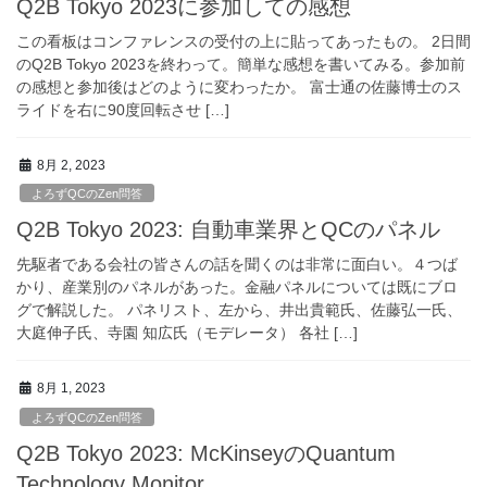
Q2B Tokyo 2023に参加しての感想
この看板はコンファレンスの受付の上に貼ってあったもの。 2日間
のQ2B Tokyo 2023を終わって。簡単な感想を書いてみる。参加前
の感想と参加後はどのように変わったか。 富士通の佐藤博士のス
ライドを右に90度回転させ […]
8月 2, 2023
よろずQCのZen問答
Q2B Tokyo 2023: 自動車業界とQCのパネル
先駆者である会社の皆さんの話を聞くのは非常に面白い。４つば
かり、産業別のパネルがあった。金融パネルについては既にブロ
グで解説した。 パネリスト、左から、井出貴範氏、佐藤弘一氏、
大庭伸子氏、寺園 知広氏（モデレータ） 各社 […]
8月 1, 2023
よろずQCのZen問答
Q2B Tokyo 2023: McKinseyのQuantum
Technology Monitor