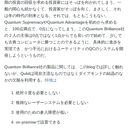
期の投資の回収を求める投資家にはそっぽを向かれてしまう。一
般の関心も続かなくて、投資家がそっぽを向く。まさしく、それ
は冬の時代の到来となる。それでは、もともこうもない。
Quantum SupremacyやQuantum Advantageを初めから求める
と、100点満点で、0点になってしまう。このQuantum Brilliance社
の２人の主張は0点ではなく1点からでも良いので始めて、少しで
も古典コンピュータに勝つことのできるように、具体的に進歩を
実現でき、かつ手元におけるユーティリティのQCのシステムを開
発しようというものだ。
Quantum Brilliance社の製品に関しては、このblogでは詳しく触れ
ないが、Qubitは現在主流なものではなくダイアモンドの結晶のな
かの欠陥を利用する。
特徴は
絶対０度を必要としない
複雑なレーザーシステムを必要としない
使用のための参入障壁が低い
on premiseで設置できる