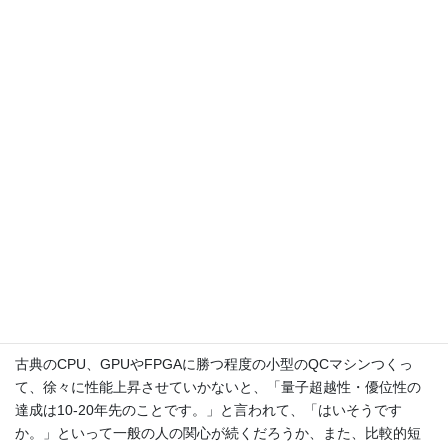
Google の QC Supremacy
Google社は2019年10月にQuantum Supremacy(量子超越
性)を達成したと
Nature誌に発表した
。詳細は略すが、QC
で200秒で出来た計算が、Supercomputerだと10,000年掛
かるというものだ。この発表に対して、
IBMはこの主張に
反論して
、Supercomputerをちゃんと調整すれば、10,000
年ではなくて、2.5日で達成できると述べた。
最近の中国の査読以前の論文では、
更に、調整すれば、
304秒で可能になったとか
。検証前なんでなんとも言えな
いが、もしこの結果が正しければ、200秒と304秒の差程度
ではQuantum Supremacyを主張できないだろう。
古典のCPU、GPUやFPGAに勝つ程度の小型のQCマシンつくっ
て、徐々に性能上昇させていかないと、「量子超越性・優位性の
達成は10-20年先のことです。」と言われて、「はいそうです
か。」といって一般の人の関心が続くだろうか、また、比較的短