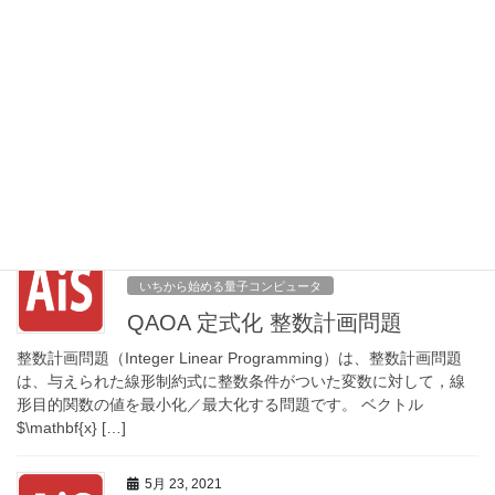
5月 28, 2021
いちから始める量子コンピュータ
QAOA 定式化 被覆・パッキング問
題
厳密被覆問題 (Exact Cover) 以下のような関係にある集合 $U={1,
\ldots, n}$ と、部分集合 $V_{i} \subseteq U(i=1, \ldots, N)$ に対し
て $$U=\big […]
5月 24, 2021
いちから始める量子コンピュータ
QAOA 定式化 整数計画問題
整数計画問題（Integer Linear Programming）は、整数計画問題
は、与えられた線形制約式に整数条件がついた変数に対して，線
形目的関数の値を最小化／最大化する問題です。 ベクトル
$\mathbf{x} […]
5月 23, 2021