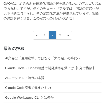
QAOAは、組み合わせ最適化問題の解を求めるためのアルゴリズム
であるわけですが、多くのチュートリアルでは、問題の定式化が
天下り的に与えられ、その定式化方法が解説されています。実際
の課題を解く場合、この定式化の部分が大きな […]
投
固
固
固
«
1
2
3
»
稿
定
定
定
ペ
ペ
ペ
の
最近の投稿
ー
ー
ー
ペ
ジ
ジ
ジ
AI業界は「雇用崩壊」ではなく「大再編」の時代へ
ー
ジ
Claude Code × Codex連携で開発効率を爆上げ【5分で構築】
送
AIエージェント時代の本質
り
Claude Code流出で見えたもの
Google Workspace CLI とは何か