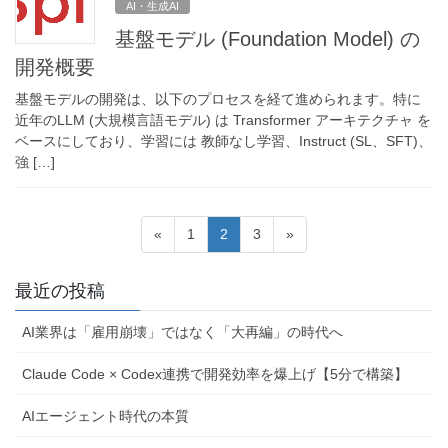
AI・生成AI
基盤モデル (Foundation Model) の
開発概要
基盤モデルの開発は、以下のプロセスを経て進められます。特に
近年のLLM (大規模言語モデル) は Transformer アーキテクチャ を
ベースにしており、学習には 教師なし学習、Instruct (SL、SFT)、
強 […]
投
固
固
固
«
1
2
3
»
稿
定
定
定
ペ
ペ
ペ
の
最近の投稿
ー
ー
ー
ペ
ジ
ジ
ジ
AI業界は「雇用崩壊」ではなく「大再編」の時代へ
ー
ジ
Claude Code × Codex連携で開発効率を爆上げ【5分で構築】
送
AIエージェント時代の本質
り