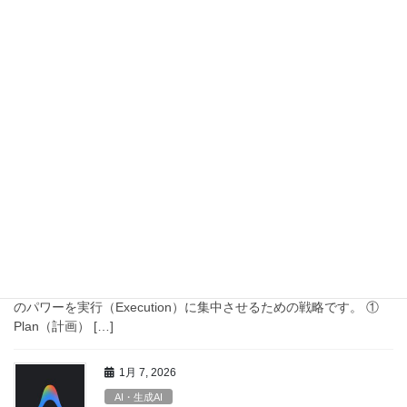
Claude Code：VS Code で使うた
めの手順書
0. Claude（Anthropic）アカウントを新規作成する Step 0-1：公式
サイトにアクセス ブラウザで以下を開きます。 https://claude.ai
画面右上の Sign up をクリックします。 S […]
1月 8, 2026
AI・生成AI
Claude Code 覚醒ワークフロー：
PSBメソッド
AIは「書き始める」のは得意ですが、「全体像を維持する」のは
苦手です。このフローは、人間の脳を設計（Architecture）に、AI
のパワーを実行（Execution）に集中させるための戦略です。 ①
Plan（計画） […]
1月 7, 2026
AI・生成AI