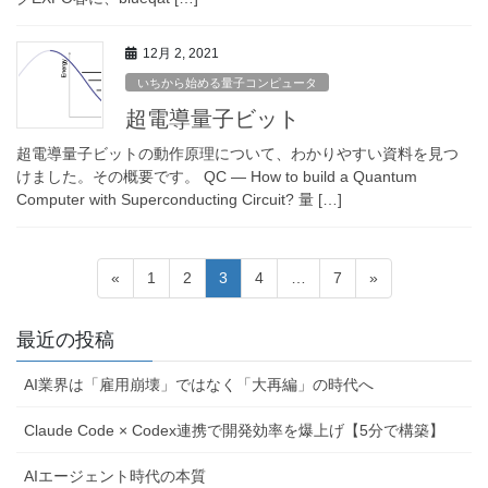
12月 2, 2021
いちから始める量子コンピュータ
超電導量子ビット
超電導量子ビットの動作原理について、わかりやすい資料を見つ
けました。その概要です。 QC — How to build a Quantum
Computer with Superconducting Circuit? 量 […]
投
固
固
固
固
固
«
1
2
3
4
…
7
»
稿
定
定
定
定
定
ペ
ペ
ペ
ペ
ペ
の
最近の投稿
ー
ー
ー
ー
ー
ペ
ジ
ジ
ジ
ジ
ジ
AI業界は「雇用崩壊」ではなく「大再編」の時代へ
ー
ジ
Claude Code × Codex連携で開発効率を爆上げ【5分で構築】
送
AIエージェント時代の本質