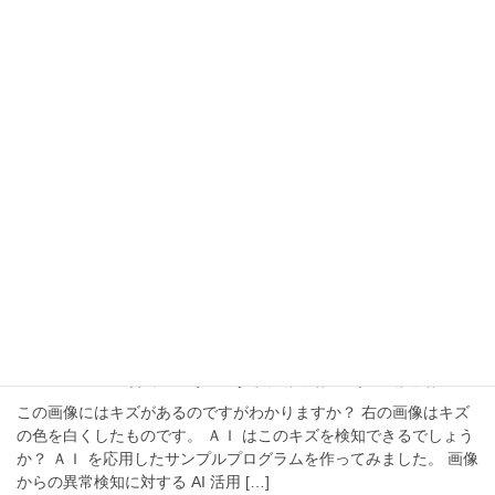
10月 19, 2022
AI・生成AI
Isolation Forest
異常検知手法 Isolation Forestの解説、スクラッチでの実装 では、
以下のように説明されています。 決定木を各データが孤立するま
で分割を繰り返し、データが孤立するまでの距離（深さ）から異
常値を推定しよう、とい […]
10月 11, 2022
AI・生成AI
ディープ・ラーニングを使った画
像データの異常検知・キズ検知
この画像にはキズがあるのですがわかりますか？ 右の画像はキズ
の色を白くしたものです。 ＡＩ はこのキズを検知できるでしょう
か？ ＡＩ を応用したサンプルプログラムを作ってみました。 画像
からの異常検知に対する AI 活用 […]