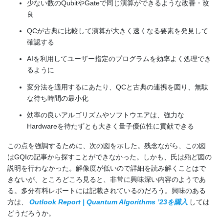
少ない数のQubitやGateで同じ演算ができるような改善・改
良
QCが古典に比較して演算が大きく速くなる要素を発見して
確認する
AIを利用してユーザー指定のプログラムを効率よく処理でき
るように
変分法を適用するにあたり、QCと古典の連携を図り、無駄
な待ち時間の最小化
効率の良いアルゴリズムやソフトウエアは、強力な
Hardwareを待たずとも大きく量子優位性に貢献できる
この点を強調するために、次の図を示した。残念ながら、この図
はGQIの記事から探すことができなかった。しかも、氏は殆ど図の
説明を行わなかった。解像度が低いので詳細を読み解くことはで
きないが、ところどころ見ると、非常に興味深い内容のようであ
る。多分有料レポートには記載されているのだろう。興味のある
方は、
Outlook Report | Quantum Algorithms ’23を購入
しては
どうだろうか。