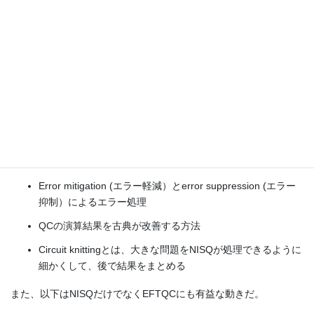
続いて、Finke氏はNISQとFTQCの分野で起こっていることを、述
べた。
NISQでは、以下のような工夫が行われて、NISQの限界を超えるよ
うな努力が行われている。つまりNISQもそれなりに進化してい
る。明かにQubitの設計や実装の改良だけではない。
QCと古典のハイブリッド方式で演算を行う。
Variational Algorithm (変分型アルゴリズム）の開発と改良
Error mitigation (エラー軽減）とerror suppression (エラー
抑制）によるエラー処理
QCの演算結果を古典が改善する方法
Circuit knittingとは、大きな問題をNISQが処理できるように
細かくして、後で結果をまとめる
また、以下はNISQだけでなくEFTQCにも有益な動きだ。