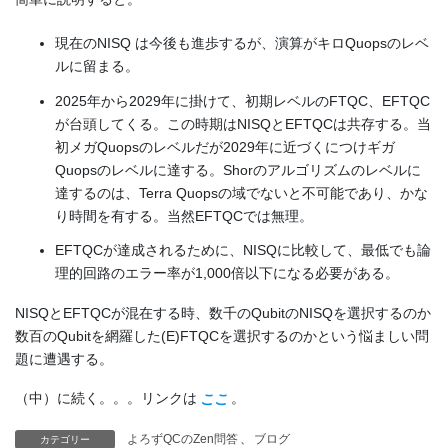
現在のNISQ は今後も進歩するが、演算がキロQuopsのレベ
ルに留まる。
2025年から2029年に掛けて、初期レベルのFTQC、EFTQC
が台頭してくる。この時期はNISQとEFTQCは共存する。当
初メガQuopsのレベルだが2029年に近づくにつけギガ
Quopsのレベルに達する。Shorのアルゴリズムのレベルに
達するのは、Terra Quopsの域でないと不可能であり、かな
り時間を有する。当然EFTQCでは無理。
EFTQCが達成されるために、NISQに比較して、最低でも論
理的回路のエラー率が1,000倍以下になる必要がある。
NISQとEFTQCが混在する時、数千のQubitのNISQを選択するのか
数百のQubitを網羅した(E)FTQCを選択するのかという悩ましい問
題に遭遇する。
（中）に続く。。。リンクは
ここ
。
よろずQCのZen問答
、
ブログ
カテゴリー