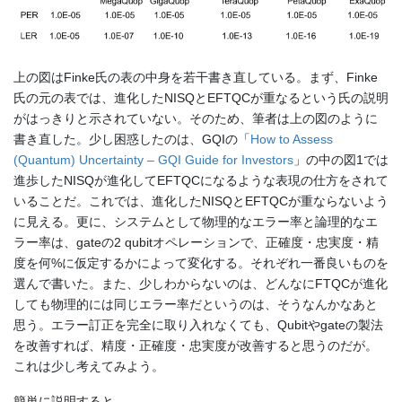
上の図はFinke氏の表の中身を若干書き直している。まず、Finke
氏の元の表では、進化したNISQとEFTQCが重なるという氏の説明
がはっきりと示されていない。そのため、筆者は上の図のように
書き直した。少し困惑したのは、GQIの「
How to Assess
(Quantum) Uncertainty – GQI Guide for Investors
」の中の図1では
進歩したNISQが進化してEFTQCになるような表現の仕方をされて
いることだ。これでは、進化したNISQとEFTQCが重ならないよう
に見える。更に、システムとして物理的なエラー率と論理的なエ
ラー率は、gateの2 qubitオペレーションで、正確度・忠実度・精
度を何%に仮定するかによって変化する。それぞれ一番良いものを
選んで書いた。また、少しわからないのは、どんなにFTQCが進化
しても物理的には同じエラー率だというのは、そうなんかなあと
思う。エラー訂正を完全に取り入れなくても、Qubitやgateの製法
を改善すれば、精度・正確度・忠実度が改善すると思うのだが。
これは少し考えてみよう。
簡単に説明すると。