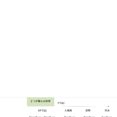
ではない。例えば、MSのWin11が発表されて暫くになるが、未だ
にWin10を使用する会社や団体・個人も少なからずいる。同様であ
る。また、ある特殊・特別なアプリケーションや適応分野であれ
ば、NISQがまだ適用される場合もあるだろう。
Finke氏は講演の中で３つの図・表を示している。それらは全て
こ
の記事
に示され簡単な説明が付られている。もっとも図・表の順
番は、図３、図１、図２の順番だ。
それでは、どうなるとNISQからFTQCに移行したと見做せるの
か。Finke氏はこの記事の中の表でそれを述べている。もとの表は
記事の図３だ。表は若干複雑でみにくいので筆者が以下に簡素化
してみた。