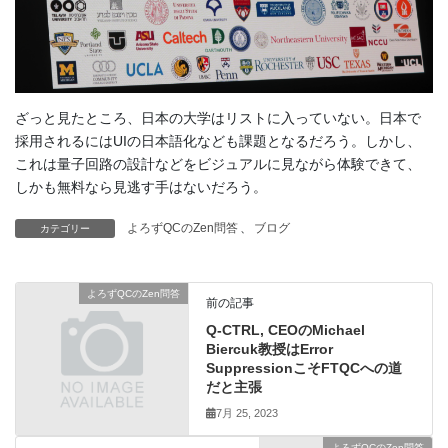
ざっと見たところ、日本の大学はリストに入っていない。日本で
採用されるにはUIの日本語化なども課題となるだろう。しかし、
これは量子回路の設計などをビジュアルに見ながら体験できて、
しかも無料なら見逃す手はないだろう。
よろずQCのZen問答
、
ブログ
カテゴリー
よろずQCのZen問答
前の記事
Q-CTRL, CEOのMichael
Biercuk教授はError
SuppressionこそFTQCへの道
だと主張
7月 25, 2023
よろずQCのZen問答