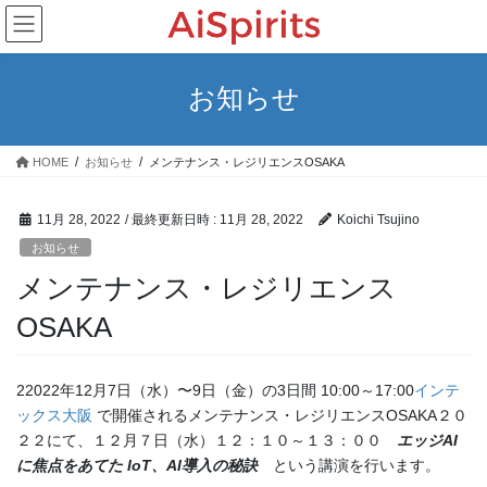
コ
ナ
ン
ビ
テ
ゲ
ン
ー
お知らせ
ツ
シ
へ
ョ
ス
ン
HOME
お知らせ
メンテナンス・レジリエンスOSAKA
キ
に
ッ
移
プ
動
11月 28, 2022
/ 最終更新日時 :
11月 28, 2022
Koichi Tsujino
お知らせ
メンテナンス・レジリエンス
OSAKA
22022年12月7日（水）〜9日（金）の3日間 10:00～17:00
インテ
ックス大阪
で開催されるメンテナンス・レジリエンスOSAKA２０
２２にて、１２月７日（水）１２：１０～１３：００
エッジAI
に焦点をあてた IoT、AI導入の秘訣
という講演を行います。