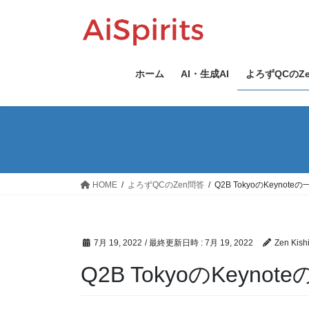
コ
ナ
ン
ビ
テ
ゲ
ン
ー
ツ
シ
ホーム
AI・生成AI
よろずQCのZ
へ
ョ
ス
ン
キ
に
ッ
移
プ
動
HOME
よろずQCのZen問答
Q2B TokyoのKeynot
7月 19, 2022
/ 最終更新日時 :
7月 19, 2022
Zen Kish
Q2B TokyoのKeyno