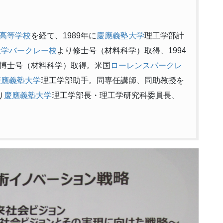
高等学校
を経て、1989年に
慶應義塾大学
理工学部計
大学バークレー校
より修士号（材料科学）取得、1994
博士号（材料科学）取得。米国
ローレンスバークレ
慶應義塾大学
理工学部助手。同専任講師、同助教授を
り
慶應義塾大学
理工学部長・理工学研究科委員長、