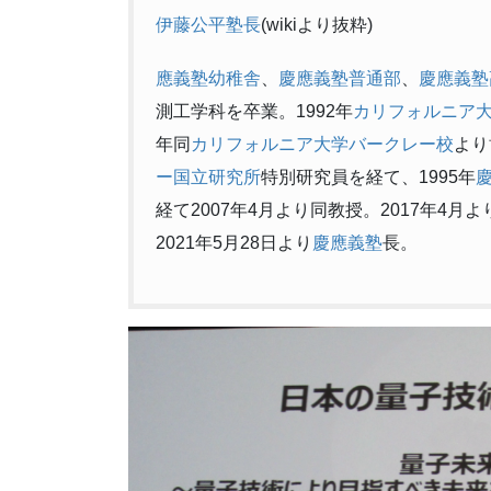
伊藤公平塾長
(wikiより抜粋)
應義塾幼稚舎
、
慶應義塾普通部
、
慶應義塾
測工学科を卒業。1992年
カリフォルニア
年同
カリフォルニア大学バークレー校
より
ー国立研究所
特別研究員を経て、1995年
経て2007年4月より同教授。2017年4月よ
2021年5月28日より
慶應義塾
長。