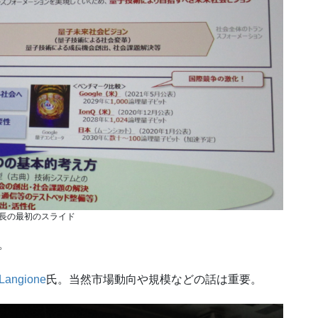
長の最初のスライド
。
 Langione
氏。当然市場動向や規模などの話は重要。