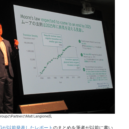
 GroupのPartnerのMatt Langione氏
CGが以前発表したレポート
のまとめを筆者が以前に書い