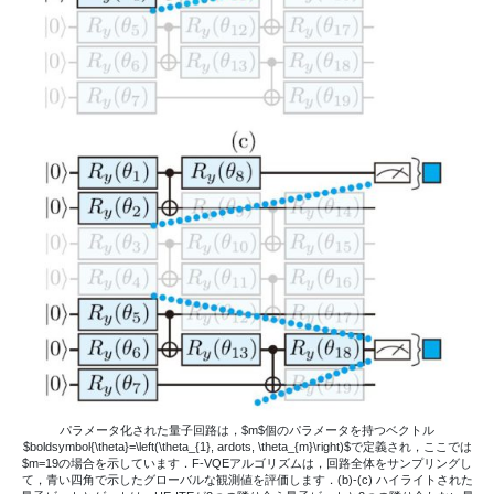
パラメータ化された量子回路は，$m$個のパラメータを持つベクトル
$boldsymbol{\theta}=\left(\theta_{1}, ardots, \theta_{m}\right)$で定義され，ここでは
$m=19の場合を示しています．F-VQEアルゴリズムは，回路全体をサンプリングし
て，青い四角で示したグローバルな観測値を評価します．(b)-(c) ハイライトされた