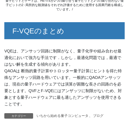
量子ビットとゲートは、HE-ITEが2つの隣り合う量子ビットと2つの隣り合わない量
子ビットの2 -局所的な観測値をそれぞれ評価するために使用する因果円錐を構成し
ています。/
F-VQEのまとめ
VQEは、アンサッツ回路に制限がなく、量子化学や組み合わせ最
適化において強力な手法です．しかし，最適化問題では，最適で
はない解を生成する傾向があります。
QAOAは 断熱的量子計算やトロッター量子計算にヒントを得た特
殊なアンサッツ回路を用いています。一般的にQAOAアンサッツ
は、現在の量子ハードウェアでは演算が困難な長さの回路のを必
要とします。QVFとF-VQEにはアンザッツに制限がないため、対
象とする量子ハードウェアに最も適したアンザッツを使用できる
ことです。
いちから始める量子コンピュータ
、
ブログ
カテゴリー