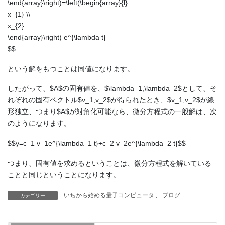
\end{array}\right)=\left(\begin{array}{l}
x_{1} \\
x_{2}
\end{array}\right) e^{\lambda t}
$$
という解をもつことは同値になります。
したがって、$A$の固有値を、$\lambda_1,\lambda_2$として、そ
れぞれの固有ベクトル$v_1,v_2$が得られたとき、$v_1,v_2$が線
形独立、つまり$A$が対角化可能なら、微分方程式の一般解は、次
のようになります。
$$y=c_1 v_1e^{\lambda_1 t}+c_2 v_2e^{\lambda_2 t}$$
つまり、固有値を求めるということは、微分方程式を解いている
ことと同じということになります。
いちから始める量子コンピュータ
、
ブログ
カテゴリー