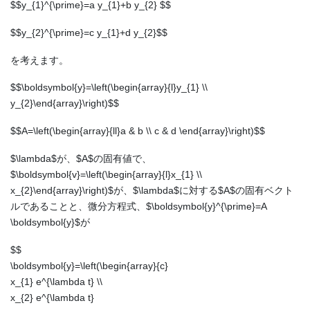
$$y_{1}^{\prime}=a y_{1}+b y_{2} $$
$$y_{2}^{\prime}=c y_{1}+d y_{2}$$
を考えます。
$$\boldsymbol{y}=\left(\begin{array}{l}y_{1} \\
y_{2}\end{array}\right)$$
$$A=\left(\begin{array}{ll}a & b \\ c & d \end{array}\right)$$
$\lambda$が、$A$の固有値で、
$\boldsymbol{v}=\left(\begin{array}{l}x_{1} \\
x_{2}\end{array}\right)$が、$\lambda$に対する$A$の固有ベクト
ルであることと、微分方程式、$\boldsymbol{y}^{\prime}=A
\boldsymbol{y}$が
$$
\boldsymbol{y}=\left(\begin{array}{c}
x_{1} e^{\lambda t} \\
x_{2} e^{\lambda t}