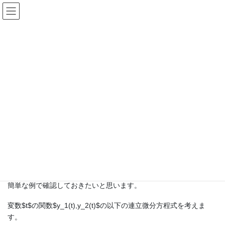
コ
ナ
ン
ビ
テ
ゲ
ン
ー
いちから始める量子コンピュータ
ツ
シ
へ
ョ
ス
ン
HOME
いちから始める量子コンピュータ
微分方程式と固有値
キ
に
ッ
移
プ
動
4月 17, 2021
/ 最終更新日時 :
4月 19, 2021
Koichi Tsujino
いちから始める量子コンピュータ
微分方程式と固有値
量子コンピュータのアルゴリズムでは、行列の固有値をもとめる
というのがよくでてきます。微分方程式と固有値の間の関係を、
簡単な例で確認しておきたいと思います。
変数$t$の関数$y_1(t),y_2(t)$の以下の連立微分方程式を考えま
す。