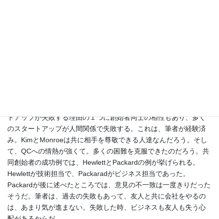
で、そのNEAの出資担当者が46歳で急死するという悲報もあっ
た。上場に至るまでに$80Mの投資を受けている。最先端の技術に
大手のVCやCorporate Ventureの大金が結びついた結果であった。
二人のうち、Kimは情報よりでMonroeはコアの方をを主に受け持
つ。
こう書くと、簡単なようだが、スタートアップをやった経験から
言うと、お互い大学の先生として授業や生徒の指導などフルに仕
事をした上に会社を設立し、役割分担を決め資金や大学との知的
財産の権利等の交渉など非常に大変であったろう。また、スター
トアップが失敗する理由の１つに創始者同士の相性もあり、多く
のスタートアップが人間関係で失敗する。これは、筆者が経験済
み。KimとMonroeは共に相手を尊敬できる人達なんだろう。そし
て、QCへの情熱が強くて。多くの困難を克服できたのだろう。共
同創始者の成功例では、HewlettとPackardの例が挙げられる。
Hewlettが技術担当で、Packaradがビジネス担当であった。
Packardが後に述べたところでは、意見の不一致は一度きりだった
そうだ。筆者は、過去の失敗もあって、友人と共に会社をやるの
は、あまり気が進まない。失敗した時、ビジネスも友人も失う心
配があるからだ。