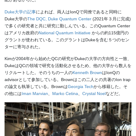
Duke大学の記事
によれば、両人はIonQで同僚であると同時に
Duke大学の
The DQC, Duke Quantum Center
(2021年３月に完成)
で多くの研究者と共に研究に勤しんでいる。このQuantum Center
はアメリカ政府の
National Quantum Initiative
からの約115億円の
グラントが使われている。このグラントはDukeを含む５つのセン
ターに寄与された。
Kimが2004年から始めたQCの研究がDukeの大学の方向性と一致、
DukeはQCの領域で研究を活動化させるため、他の大学から数人を
リクルートした。そのうちの一人の
Kenneth Brown
はIonQの
advisorとして参加している。Brownはこの二人との共著のIon trap
の論文も執筆している。Brownは
Georgia Tech
から移籍した。そ
の他には
Iman Marvian
、
Marko Cetina
、
Crystal Noel
などだ。