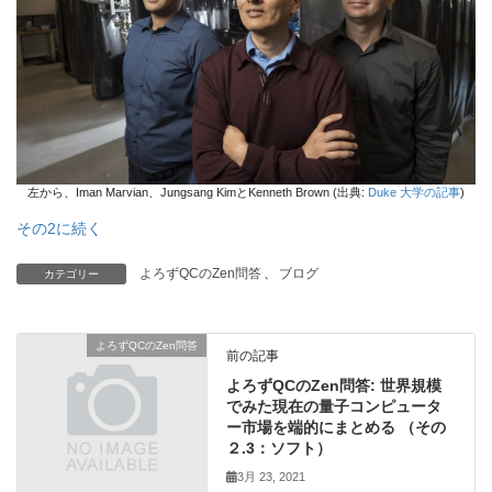
左から、Iman Marvian、Jungsang KimとKenneth Brown (出典:
Duke 大学の記事
)
その2に続く
よろずQCのZen問答
、
ブログ
カテゴリー
よろずQCのZen問答
前の記事
よろずQCのZen問答: 世界規模
でみた現在の量子コンピュータ
ー市場を端的にまとめる （その
２.3：ソフト）
3月 23, 2021