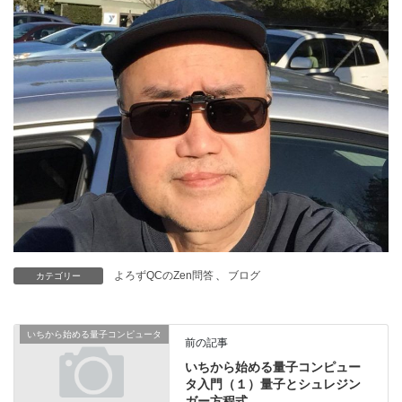
よろずQCのZen問答
、
ブログ
カテゴリー
いちから始める量子コンピュータ
前の記事
いちから始める量子コンピュー
タ入門（１）量子とシュレジン
ガー方程式