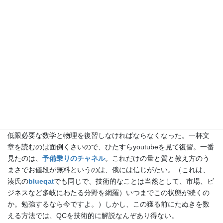
QCは真面目に解説し始めれば、キリがない。量子とはなんぞやと
か言い出したら、とても終わらないしまずそんな大それたことを
する気もない。最低限でも線形代数や微分・積分などの数学や最
低限の物理を扱わなくてはならない。何せ、大学は電気などとい
うバリバリの理系出身何だが、理系がさっぱりダメという特別な
人種で、多分大学の入試は英語と国語と化学と世界史で合格した
のだろう。もともと、暗記が得意だったので、数学などは解き方
を暗記してのみ何とかこなした。化学は実は暗記で十分どうにで
もなった。
流石にQCを理解するにはそれでは行かんだろうということで、最
低限必要な数学と物理を復習しなければならなくなった。一杯文
章を読むのは面倒くさいので、ひたすらyoutubeを見て復習。一番
見たのは、
予備乗りのチャネル
。これだけの量と質と教え方のう
まさでお値段が無料というのは、俄には信じがたい。（これは、
湊氏の
blueqa
t
でも同じで、技術的なことは当然として、市場、ビ
ジネスなど多岐にわたる分野を網羅）いつまでこの状態が続くの
か。勉強するなら今ですよ。）しかし、この獲る前にたぬきを数
える方法では、QCを技術的に解説なんぞあり得ない。